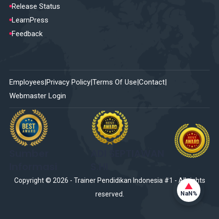
Release Status
LearnPress
Feedback
Employees
Privacy Policy
Terms Of Use
Contact
Webmaster Login
Sumber
ADI SEPTIAWAN
Informasi
S.HI
Copyright ©
2026
-
Trainer Pendidikan Indonesia #1
- All rights
NaN%
reserved.