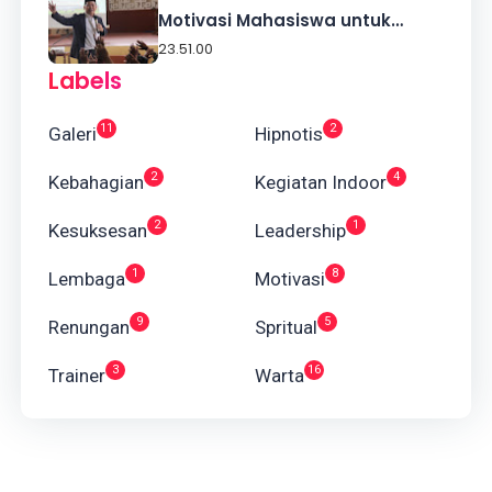
Motivasi Mahasiswa untuk
Sukses
23.51.00
Labels
11
2
Galeri
Hipnotis
2
4
Kebahagian
Kegiatan Indoor
2
1
Kesuksesan
Leadership
1
8
Lembaga
Motivasi
9
5
Renungan
Spritual
3
16
Trainer
Warta