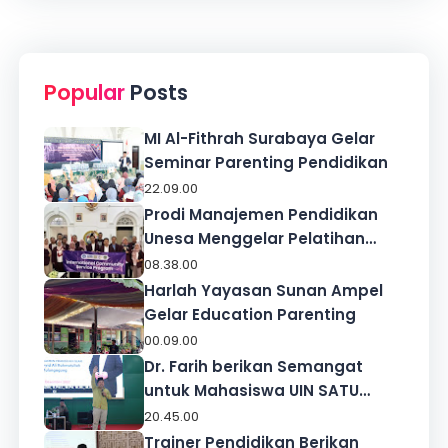
Popular
Posts
MI Al-Fithrah Surabaya Gelar
Seminar Parenting Pendidikan
22.09.00
Prodi Manajemen Pendidikan
Unesa Menggelar Pelatihan
KOSP di Sekolah Indonesia
08.38.00
Kuala Lumpur
Harlah Yayasan Sunan Ampel
Gelar Education Parenting
00.09.00
Dr. Farih berikan Semangat
untuk Mahasiswa UIN SATU
Tulungagung
20.45.00
Trainer Pendidikan Berikan