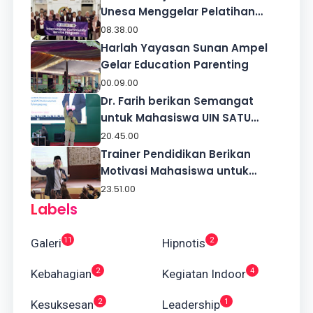
Unesa Menggelar Pelatihan
KOSP di Sekolah Indonesia
08.38.00
Kuala Lumpur
Harlah Yayasan Sunan Ampel
Gelar Education Parenting
00.09.00
Dr. Farih berikan Semangat
untuk Mahasiswa UIN SATU
Tulungagung
20.45.00
Trainer Pendidikan Berikan
Motivasi Mahasiswa untuk
Sukses
23.51.00
Labels
11
2
Galeri
Hipnotis
2
4
Kebahagian
Kegiatan Indoor
2
1
Kesuksesan
Leadership