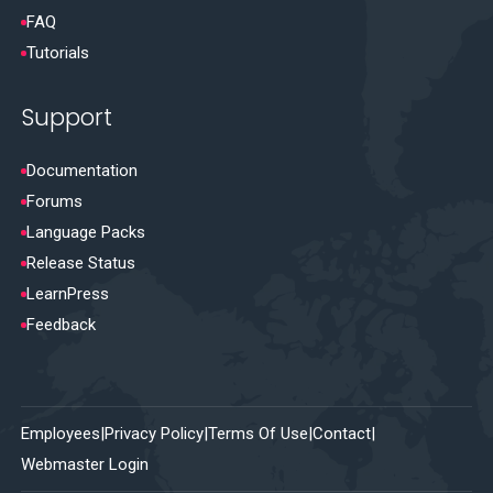
FAQ
Tutorials
Support
Documentation
Forums
Language Packs
Release Status
LearnPress
Feedback
Employees
Privacy Policy
Terms Of Use
Contact
Webmaster Login