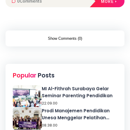
0
Comments
MORE
Show Comments (0)
Popular
Posts
MI Al-Fithrah Surabaya Gelar
Seminar Parenting Pendidikan
22.09.00
Prodi Manajemen Pendidikan
Unesa Menggelar Pelatihan
KOSP di Sekolah Indonesia
08.38.00