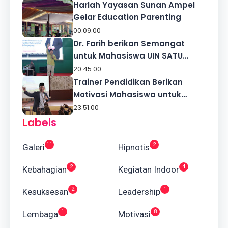
Kuala Lumpur
Harlah Yayasan Sunan Ampel
Gelar Education Parenting
00.09.00
Dr. Farih berikan Semangat
untuk Mahasiswa UIN SATU
Tulungagung
20.45.00
Trainer Pendidikan Berikan
Motivasi Mahasiswa untuk
Sukses
23.51.00
Labels
11
2
Galeri
Hipnotis
2
4
Kebahagian
Kegiatan Indoor
2
1
Kesuksesan
Leadership
1
8
Lembaga
Motivasi